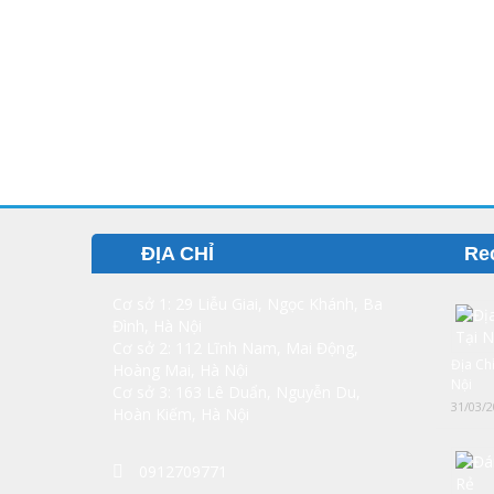
ĐỊA CHỈ
Re
Cơ sở 1: 29 Liễu Giai, Ngọc Khánh, Ba
Đình, Hà Nội
Cơ sở 2: 112 Lĩnh Nam, Mai Động,
Địa Ch
Hoàng Mai, Hà Nội
Nội
Cơ sở 3: 163 Lê Duẩn, Nguyễn Du,
31/03/2
Hoàn Kiếm, Hà Nội
0912709771