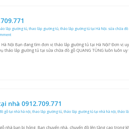
.709.771
háo lắp giường tủ
,
thao lắp giường tủ
,
tháo lắp giường tủ tại Hà Nội. sửa chữa đồ
omment
on Tháo lắp giường tủ 0912.709.771
 Hà Nội Bạn đang tìm đơn vị tháo lắp giường tủ tại Hà Nội? Đơn vị uy
vụ tháo lắp giường tủ tại sửa chữa đồ gỗ QUANG TÙNG luôn luôn uy 
tại nhà 0912.709.771
đồ gỗ tại nhà hà nội
,
thao lắp giường tủ
,
tháo lắp giường tủ tại nhà hà nội
,
tháo lắ
 mộc tháo lắp đồ gỗ tại nhà 0912.709.771
gỗ nhà bạn bị hỏng. Bạn chuyển nhà, chuyển đồ lên tầng cao trong k