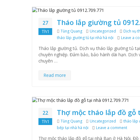
Tháo lắp giường tủ 0912
27
Th1
Author
Tùng Quang
Categories
Uncategorized
Tags
Dịch vụ t
tháo lắp giường tủ tại nhà hà nội
Leave a c
Tháo lắp giường tủ. Dịch vụ tháo lắp giường tủ tại
chuyên nghiệp. Đảm bảo, bảo hành dài hạn. Dịch 
chuyên …
Read more
Thợ mộc tháo lắp đồ gỗ 
22
Th1
Author
Tùng Quang
Categories
Uncategorized
Tags
tháo lắp 
bếp tại nhà hà nội
Leave a comment
on Thợ
Thợ mộc tháo lắp đồ gỗ tại nhà Bạn ở Hà Nội. Đồ 