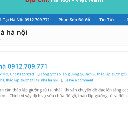
 Tại Hà Nội 0912.709.771
Phun Sơn Đồ Gỗ
Tin Tức
Li
hà hà nội
"
nhà 0912.709.771
c Mới
,
Uncategorized
Tags
công ty tháo lắp giường tủ
,
Dịch vụ tháo lắp giường tủ
nhà
,
tháo lắp giường tủ tại nhà hà nội
Leave a comment
on Tháo lắp giường tủ
ạn cần tháo lắp giường tủ tại nhà? Khi vận chuyển đồ đạc lên tấng ca
ợc. Chính Vì vậy dịch vụ sửa chữa đồ gỗ, tháo lắp giường tủ ra đời k