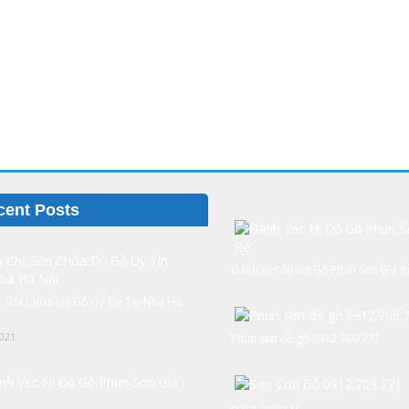
cent Posts
Đánh Véc Ni Đồ Gỗ Phun Sơn Giá R
ỉ Sửa Chữa Đồ Gỗ Uy Tín Tại Nhà Hà
021
Phun sơn đồ gỗ 0912.709.771