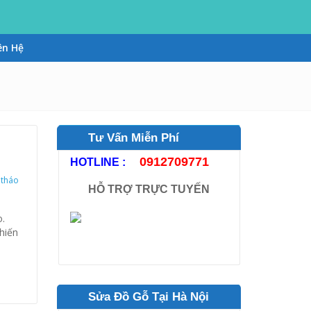
ên Hệ
Tư Vấn Miễn Phí
0912709771
HOTLINE :
,
tháo
HỖ TRỢ TRỰC TUYẾN
 tại nhà 0912.709.771
o.
hiến
Sửa Đồ Gỗ Tại Hà Nội