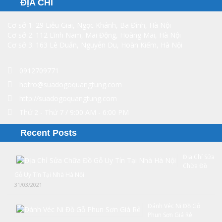
ĐỊA CHỈ
Cơ sở 1: 29 Liễu Giai, Ngọc Khánh, Ba Đình, Hà Nội
Cơ sở 2: 112 Lĩnh Nam, Mai Động, Hoàng Mai, Hà Nội
Cơ sở 3: 163 Lê Duẩn, Nguyễn Du, Hoàn Kiếm, Hà Nội
0912709771
hotro@suadogoquangtung.com
http://suadogoquangtung.com
Thứ 2 - Thứ 7 / 9:00 AM - 6:00 PM
Recent Posts
Địa Chỉ Sửa
Chữa Đồ
Gỗ Uy Tín Tại Nhà Hà Nội
31/03/2021
Đánh Véc Ni Đồ Gỗ
Phun Sơn Giá Rẻ