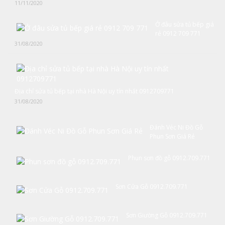
11/11/2020
Ở đâu sửa tủ bếp giá
rẻ 0912 709 771
31/08/2020
Địa chỉ sửa tủ bếp tại nhà Hà Nội uy tín nhất 0912709771
31/08/2020
Đánh Véc Ni Đồ Gỗ
Phun Sơn Giá Rẻ
Phun sơn đồ gỗ 0912.709.771
Sơn Cửa Gỗ 0912.709.771
Sơn Giường Gỗ 0912.709.771