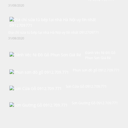
31/08/2020
Địa chỉ sửa tủ bếp tại nhà Hà Nội uy tín nhất 0912709771
31/08/2020
Đánh Véc Ni Đồ Gỗ
Phun Sơn Giá Rẻ
Phun sơn đồ gỗ 0912.709.771
Sơn Cửa Gỗ 0912.709.771
Sơn Giường Gỗ 0912.709.771