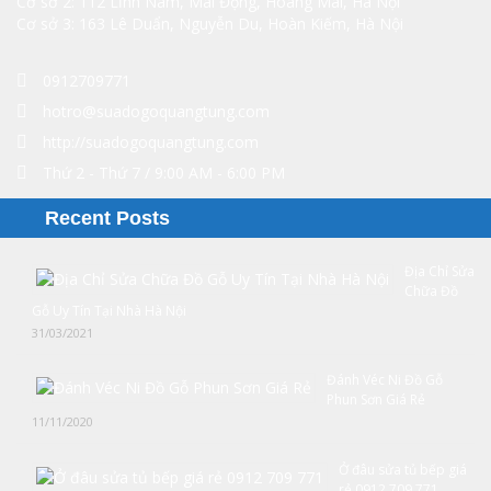
Cơ sở 2: 112 Lĩnh Nam, Mai Động, Hoàng Mai, Hà Nội
Cơ sở 3: 163 Lê Duẩn, Nguyễn Du, Hoàn Kiếm, Hà Nội
0912709771
hotro@suadogoquangtung.com
http://suadogoquangtung.com
Thứ 2 - Thứ 7 / 9:00 AM - 6:00 PM
Recent Posts
Địa Chỉ Sửa
Chữa Đồ
Gỗ Uy Tín Tại Nhà Hà Nội
31/03/2021
Đánh Véc Ni Đồ Gỗ
Phun Sơn Giá Rẻ
11/11/2020
Ở đâu sửa tủ bếp giá
rẻ 0912 709 771