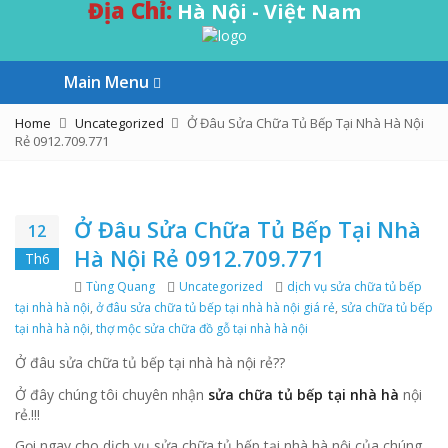
Địa Chỉ:
Hà Nội - Việt Nam
Main Menu
Home
Uncategorized
Ở Đâu Sửa Chữa Tủ Bếp Tại Nhà Hà Nội
Rẻ 0912.709.771
Ở Đâu Sửa Chữa Tủ Bếp Tại Nhà
12
Hà Nội Rẻ 0912.709.771
Th6
Author
Tùng Quang
Categories
Uncategorized
Tags
dịch vụ sửa chữa tủ bếp
tại nhà hà nội
,
ở đâu sửa chữa tủ bếp tại nhà hà nội giá rẻ
,
sửa chữa tủ bếp
tại nhà hà nội
,
thợ mộc sửa chữa đồ gỗ tại nhà hà nội
Ở đâu sửa chữa tủ bếp tại nhà hà nội rẻ??
Ở đây chúng tôi chuyên nhận
sửa chữa tủ bếp tại nhà hà
nội
rẻ.!!!
Gọi ngay cho dịch vụ sửa chữa tủ bếp tại nhà hà nội của chúng