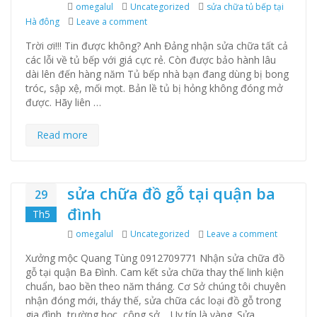
Author
omegalul
Categories
Uncategorized
Tags
sửa chữa tủ bếp tại
Hà đông
Leave a comment
on Sửa chữa tủ bếp tại Hà Đông 0912709
Trời ơi!!! Tin được không? Anh Đảng nhận sửa chữa tất cả
các lỗi về tủ bếp với giá cực rẻ. Còn được bảo hành lâu
dài lên đến hàng năm Tủ bếp nhà bạn đang dùng bị bong
tróc, sập xệ, mối mọt. Bản lề tủ bị hỏng không đóng mở
được. Hãy liên …
Read more
sửa chữa đồ gỗ tại quận ba
29
đình
Th5
Author
omegalul
Categories
Uncategorized
Leave a comment
on sửa ch
Xưởng mộc Quang Tùng 0912709771 Nhận sửa chữa đồ
gỗ tại quận Ba Đình. Cam kết sửa chữa thay thế linh kiện
chuẩn, bao bền theo năm tháng. Cơ Sở chúng tôi chuyên
nhận đóng mới, tháy thế, sửa chữa các loại đồ gỗ trong
gia đình, trường học, công sở… Uy tín là vàng. Sửa …