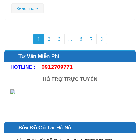
Read more
1
2
3
…
6
7
Tư Vấn Miễn Phí
0912709771
HOTLINE :
HỖ TRỢ TRỰC TUYẾN
Sửa Đồ Gỗ Tại Hà Nội