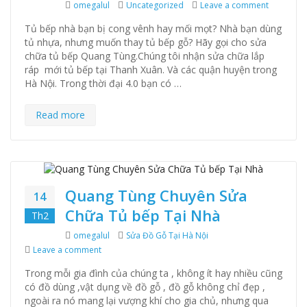
Author
omegalul
Categories
Uncategorized
Leave a comment
on sửa ch
Tủ bếp nhà bạn bị cong vênh hay mối mọt? Nhà bạn dùng
tủ nhựa, nhưng muốn thay tủ bếp gỗ? Hãy gọi cho sửa
chữa tủ bếp Quang Tùng.Chúng tôi nhận sửa chữa lắp
ráp mới tủ bếp tại Thanh Xuân. Và các quận huyện trong
Hà Nội. Trong thời đại 4.0 bạn có …
Read more
Quang Tùng Chuyên Sửa
14
Chữa Tủ bếp Tại Nhà
Th2
Author
omegalul
Categories
Sửa Đồ Gỗ Tại Hà Nội
Leave a comment
on Quang Tùng Chuyên Sửa Chữa Tủ bếp Tại Nhà
Trong mỗi gia đình của chúng ta , không ít hay nhiều cũng
có đồ dùng ,vật dụng về đồ gỗ , đồ gỗ không chỉ đẹp ,
ngoài ra nó mang lại vượng khí cho gia chủ, nhưng qua