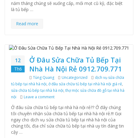
năm tháng chúng sẽ xuống cấp, mối mọt cũ kỹ, đặc biệt
là tủ bếp …
Read more
Ở Đâu Sửa Chữa Tủ Bếp Tại
12
Nhà Hà Nội Rẻ 0912.709.771
Th6
Author
Tùng Quang
Categories
Uncategorized
Tags
dịch vụ sửa chữa
tủ bếp tại nhà hà nội
,
ở đâu sửa chữa tủ bếp tại nhà hà nội giá rẻ
,
sửa chữa tủ bếp tại nhà hà nội
,
thợ mộc sửa chữa đồ gỗ tại nhà hà
nội
Leave a comment
on Ở Đâu Sửa Chữa Tủ Bếp Tại Nhà Hà Nội Rẻ 0
Ở đâu sửa chữa tủ bếp tại nhà hà nội rẻ?? Ở đây chúng
tôi chuyên nhận sửa chữa tủ bếp tại nhà hà nội rẻ.!!! Gọi
ngay cho dịch vụ sửa chữa tủ bếp tại nhà hà nội của
chúng tôi, địa chỉ sửa chữa tủ bếp tại nhà uy tín đáng tin
cậy …