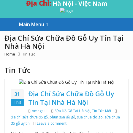
Địa Chỉ:
Hà Nội - Việt Nam
Main Menu
Địa Chỉ Sửa Chữa Đồ Gỗ Uy Tín Tại
Nhà Hà Nội
Home
Tin Tức
Tin Tức
Địa Chỉ Sửa Chữa Đồ Gỗ Uy
31
Tín Tại Nhà Hà Nội
Th3
Author
omegalul
Categories
Sửa Đồ Gỗ Tại Hà Nội
,
Tin Tức Mới
Tags
địa chỉ sửa chữa đồ gỗ
,
phun sơn đồ gỗ
,
sua chua do go
,
sửa chữa
đồ gỗ uy tín
Leave a comment
on Địa Chỉ Sửa Chữa Đồ Gỗ Uy Tín Tại 