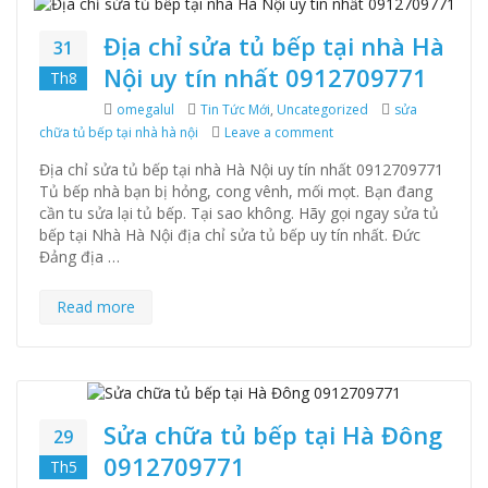
Địa chỉ sửa tủ bếp tại nhà Hà
31
Nội uy tín nhất 0912709771
Th8
Author
omegalul
Categories
Tin Tức Mới
,
Uncategorized
Tags
sửa
chữa tủ bếp tại nhà hà nội
Leave a comment
on Địa chỉ sửa tủ bếp tạ
Địa chỉ sửa tủ bếp tại nhà Hà Nội uy tín nhất 0912709771
Tủ bếp nhà bạn bị hỏng, cong vênh, mối mọt. Bạn đang
cần tu sửa lại tủ bếp. Tại sao không. Hãy gọi ngay sửa tủ
bếp tại Nhà Hà Nội địa chỉ sửa tủ bếp uy tín nhất. Đức
Đảng địa …
Read more
Sửa chữa tủ bếp tại Hà Đông
29
0912709771
Th5