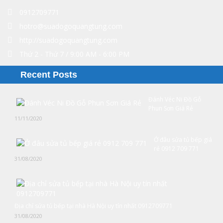
0912709771
hotro@suadogoquangtung.com
http://suadogoquangtung.com
Thứ 2 - Thứ 7 / 9:00 AM - 6:00 PM
Recent Posts
Đánh Véc Ni Đồ Gỗ
Phun Sơn Giá Rẻ
11/11/2020
Ở đâu sửa tủ bếp giá
rẻ 0912 709 771
31/08/2020
Địa chỉ sửa tủ bếp tại nhà Hà Nội uy tín nhất 0912709771
31/08/2020