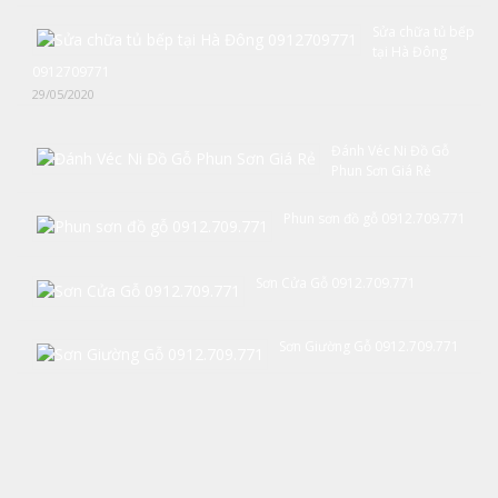
Sửa chữa tủ bếp
tại Hà Đông
0912709771
29/05/2020
Đánh Véc Ni Đồ Gỗ
Phun Sơn Giá Rẻ
Phun sơn đồ gỗ 0912.709.771
Sơn Cửa Gỗ 0912.709.771
Sơn Giường Gỗ 0912.709.771