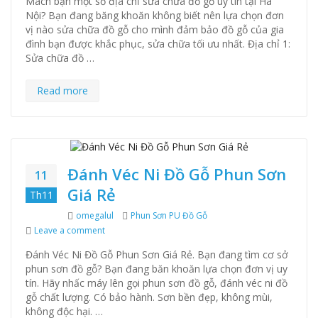
Mách bạn một số địa chỉ sửa chữa đồ gỗ uy tín tại Hà
Nội? Bạn đang băng khoăn không biết nên lựa chọn đơn
vị nào sửa chữa đồ gỗ cho mình đảm bảo đồ gỗ của gia
đình bạn được khắc phục, sửa chữa tối ưu nhất. Địa chỉ 1:
Sửa chữa đồ …
Read more
Đánh Véc Ni Đồ Gỗ Phun Sơn
11
Giá Rẻ
Th11
Author
omegalul
Categories
Phun Sơn PU Đồ Gỗ
Leave a comment
on Đánh Véc Ni Đồ Gỗ Phun Sơn Giá Rẻ
Đánh Véc Ni Đồ Gỗ Phun Sơn Giá Rẻ. Bạn đang tìm cơ sở
phun sơn đồ gỗ? Bạn đang băn khoăn lựa chọn đơn vị uy
tín. Hãy nhấc máy lên gọi phun sơn đồ gỗ, đánh véc ni đồ
gỗ chất lượng. Có bảo hành. Sơn bền đẹp, không mùi,
không độc hại. …