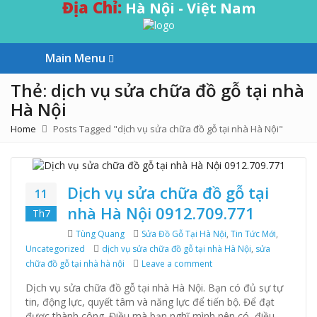
Địa Chỉ:
Hà Nội - Việt Nam
Main Menu
Thẻ: dịch vụ sửa chữa đồ gỗ tại nhà
Hà Nội
Home
Posts Tagged "dịch vụ sửa chữa đồ gỗ tại nhà Hà Nội"
Dịch vụ sửa chữa đồ gỗ tại
11
nhà Hà Nội 0912.709.771
Th7
Author
Tùng Quang
Categories
Sửa Đồ Gỗ Tại Hà Nội
,
Tin Tức Mới
,
Uncategorized
Tags
dịch vụ sửa chữa đồ gỗ tại nhà Hà Nội
,
sửa
chữa đồ gỗ tại nhà hà nội
Leave a comment
on Dịch vụ sửa chữa đồ gỗ
Dịch vụ sửa chữa đồ gỗ tại nhà Hà Nội. Bạn có đủ sự tự
tin, động lực, quyết tâm và năng lực để tiến bộ. Để đạt
được thành công. Điều mà bạn nghĩ mình nên có, điều