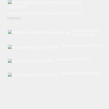
Địa chỉ sửa tủ bếp tại nhà Hà Nội uy tín nhất 0912709771
31/08/2020
Đánh Véc Ni Đồ Gỗ
Phun Sơn Giá Rẻ
Phun sơn đồ gỗ 0912.709.771
Sơn Cửa Gỗ 0912.709.771
Sơn Giường Gỗ 0912.709.771