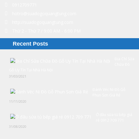
0912709771
hotro@suadogoquangtung.com
http://suadogoquangtung.com
Thứ 2 - Thứ 7 / 9:00 AM - 6:00 PM
Recent Posts
Địa Chỉ Sửa
Chữa Đồ
Gỗ Uy Tín Tại Nhà Hà Nội
31/03/2021
Đánh Véc Ni Đồ Gỗ
Phun Sơn Giá Rẻ
11/11/2020
Ở đâu sửa tủ bếp giá
rẻ 0912 709 771
31/08/2020