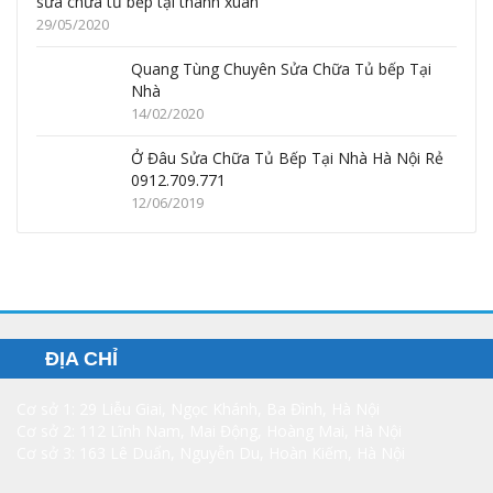
sửa chữa tủ bếp tại thanh xuân
29/05/2020
Quang Tùng Chuyên Sửa Chữa Tủ bếp Tại
Nhà
14/02/2020
Ở Đâu Sửa Chữa Tủ Bếp Tại Nhà Hà Nội Rẻ
0912.709.771
12/06/2019
ĐỊA CHỈ
Cơ sở 1: 29 Liễu Giai, Ngọc Khánh, Ba Đình, Hà Nội
Cơ sở 2: 112 Lĩnh Nam, Mai Động, Hoàng Mai, Hà Nội
Cơ sở 3: 163 Lê Duẩn, Nguyễn Du, Hoàn Kiếm, Hà Nội